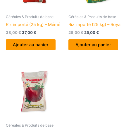
Céréales & Produits de base
Céréales & Produits de base
Riz importé (25 kg) – Mémé
Riz importé (25 kg) – Royal
Le
Le
Le
Le
38,00
€
37,00
€
26,00
€
25,00
€
prix
prix
prix
prix
initial
actuel
initial
actuel
Ajouter au panier
Ajouter au panier
était :
est :
était :
est :
38,00 €.
37,00 €.
26,00 €.
25,00 €.
Céréales & Produits de base