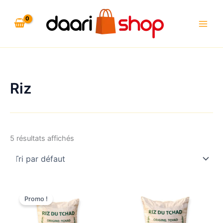
Aller
au
contenu
Riz
5 résultats affichés
Promo !