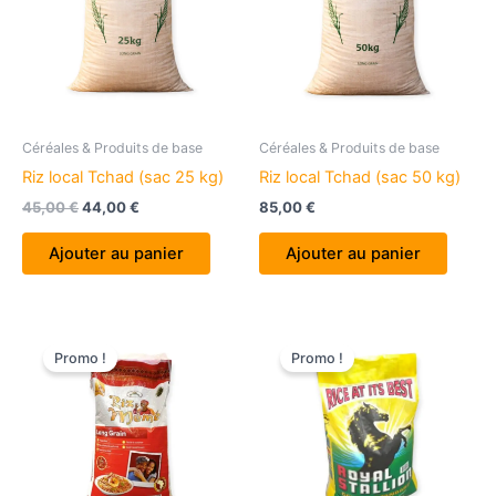
Céréales & Produits de base
Céréales & Produits de base
Riz local Tchad (sac 25 kg)
Riz local Tchad (sac 50 kg)
Le
Le
45,00
€
44,00
€
85,00
€
prix
prix
initial
actuel
Ajouter au panier
Ajouter au panier
était :
est :
45,00 €.
44,00 €.
Promo !
Promo !