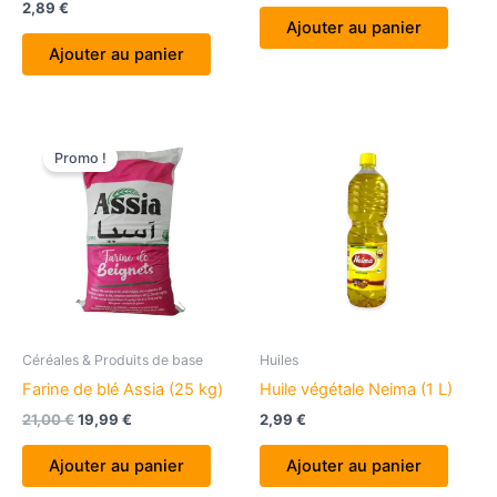
2,89
€
initial
actuel
Ajouter au panier
était :
est :
Ajouter au panier
6,00 €.
5,50 €.
Promo !
Céréales & Produits de base
Huiles
Farine de blé Assia (25 kg)
Huile végétale Neima (1 L)
Le
Le
21,00
€
19,99
€
2,99
€
prix
prix
initial
actuel
Ajouter au panier
Ajouter au panier
était :
est :
21,00 €.
19,99 €.