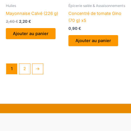
Huiles
Épicerie salée & Assaisonnements
Mayonnaise Calvé (226 g)
Concentré de tomate Gino
(70 g) x5
Le
Le
2,40
€
2,20
€
prix
prix
0,90
€
initial
actuel
Ajouter au panier
était :
est :
Ajouter au panier
2,40 €.
2,20 €.
1
2
→