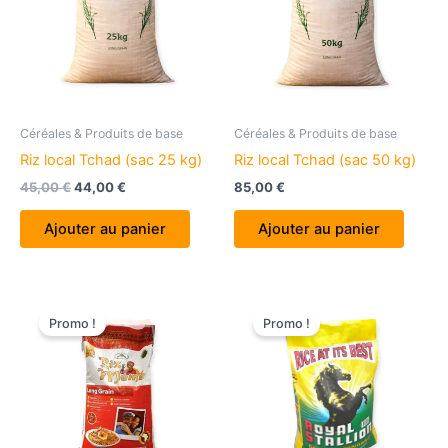
Céréales & Produits de base
Céréales & Produits de base
Riz local Tchad (sac 25 kg)
Riz local Tchad (sac 50 kg)
Le
Le
45,00
€
44,00
€
85,00
€
prix
prix
initial
actuel
Ajouter au panier
Ajouter au panier
était :
est :
45,00 €.
44,00 €.
Promo !
Promo !