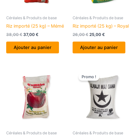
Céréales & Produits de base
Céréales & Produits de base
Riz importé (25 kg) – Mémé
Riz importé (25 kg) – Royal
Le
Le
Le
Le
38,00
€
37,00
€
26,00
€
25,00
€
prix
prix
prix
prix
initial
actuel
initial
actuel
Ajouter au panier
Ajouter au panier
était :
est :
était :
est :
38,00 €.
37,00 €.
26,00 €.
25,00 €.
Promo !
Céréales & Produits de base
Céréales & Produits de base