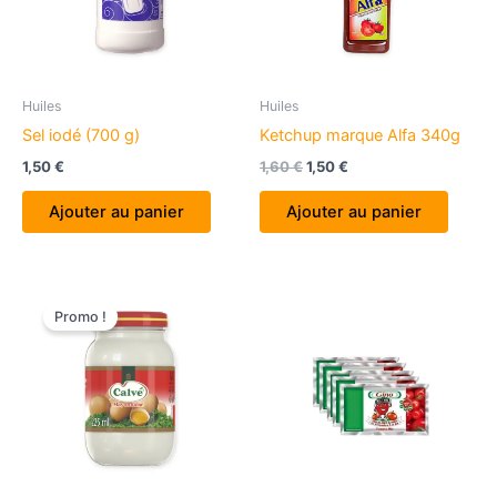
Huiles
Huiles
Sel iodé (700 g)
Ketchup marque Alfa 340g
Le
Le
1,50
€
1,60
€
1,50
€
prix
prix
initial
actuel
Ajouter au panier
Ajouter au panier
était :
est :
1,60 €.
1,50 €.
Promo !