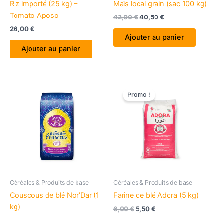
Riz importé (25 kg) –
Maïs local grain (sac 100 kg)
Tomato Aposo
Le
Le
42,00
€
40,50
€
prix
prix
26,00
€
initial
actuel
Ajouter au panier
était :
est :
Ajouter au panier
42,00 €.
40,50 €.
Promo !
Céréales & Produits de base
Céréales & Produits de base
Couscous de blé Nor’Dar (1
Farine de blé Adora (5 kg)
kg)
Le
Le
6,00
€
5,50
€
prix
prix