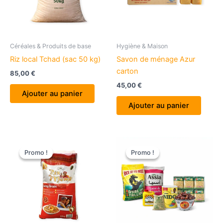
Céréales & Produits de base
Hygiène & Maison
Riz local Tchad (sac 50 kg)
Savon de ménage Azur
carton
85,00
€
45,00
€
Ajouter au panier
Ajouter au panier
Promo !
Promo !
Promo !
Promo !