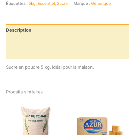
poudre
Étiquettes :
5kg
,
Essentiel
,
Sucre
Marque :
Générique
(5
kg)
Description
Informations complémentaires
Avis (0)
Sucre en poudre 5 kg, idéal pour la maison.
Produits similaires