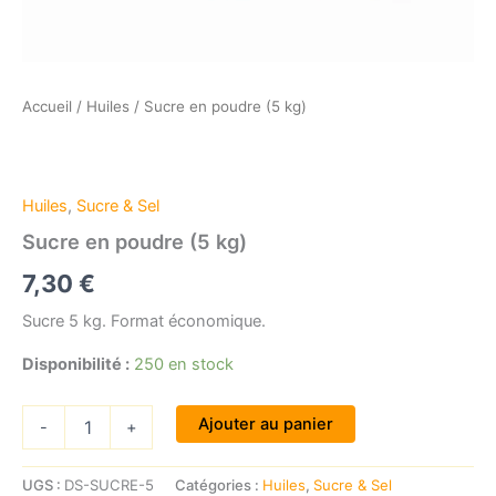
Accueil
/
Huiles
/ Sucre en poudre (5 kg)
Huiles
,
Sucre & Sel
Sucre en poudre (5 kg)
7,30
€
Sucre 5 kg. Format économique.
Disponibilité :
250 en stock
quantité
Ajouter au panier
-
+
de
Sucre
en
UGS :
DS-SUCRE-5
Catégories :
Huiles
,
Sucre & Sel