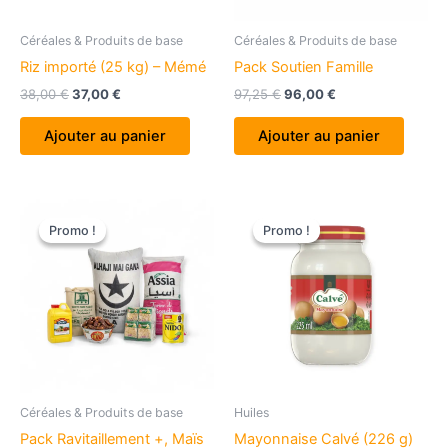
Céréales & Produits de base
Céréales & Produits de base
Riz importé (25 kg) – Mémé
Pack Soutien Famille
Le
Le
Le
Le
38,00
€
37,00
€
97,25
€
96,00
€
prix
prix
prix
prix
initial
actuel
initial
actuel
Ajouter au panier
Ajouter au panier
était :
est :
était :
est :
38,00 €.
37,00 €.
97,25 €.
96,00 €.
Promo !
Promo !
Promo !
Promo !
Céréales & Produits de base
Huiles
Pack Ravitaillement +, Maïs
Mayonnaise Calvé (226 g)