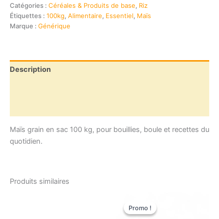
grain
Catégories :
Céréales & Produits de base
,
Riz
(sac
Étiquettes :
100kg
,
Alimentaire
,
Essentiel
,
Maïs
100
Marque :
Générique
kg)
Description
Informations complémentaires
Avis (0)
Maïs grain en sac 100 kg, pour bouillies, boule et recettes du
quotidien.
Produits similaires
Promo !
Promo !