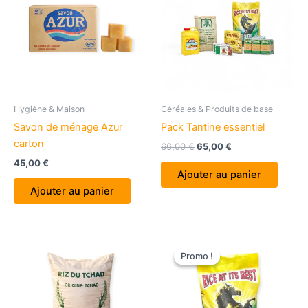
Hygiène & Maison
Céréales & Produits de base
Savon de ménage Azur
Pack Tantine essentiel
carton
Le
Le
66,00
€
65,00
€
prix
prix
45,00
€
initial
actuel
Ajouter au panier
était :
est :
Ajouter au panier
66,00 €.
65,00 €.
Promo !
Promo !