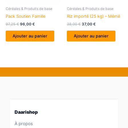
Céréales & Produits de base
Céréales & Produits de base
Pack Soutien Famille
Riz importé (25 kg) – Mémé
Le
Le
Le
Le
97,25
€
96,00
€
38,00
€
37,00
€
prix
prix
prix
prix
initial
actuel
initial
actuel
Ajouter au panier
Ajouter au panier
était :
est :
était :
est :
97,25 €.
96,00 €.
38,00 €.
37,00 €.
Daarishop
À propos