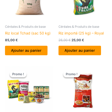
Céréales & Produits de base
Céréales & Produits de base
Riz local Tchad (sac 50 kg)
Riz importé (25 kg) – Royal
Le
Le
85,00
€
26,00
€
25,00
€
prix
prix
initial
actuel
Ajouter au panier
Ajouter au panier
était :
est :
26,00 €.
25,00 €.
Promo !
Promo !
Promo !
Promo !