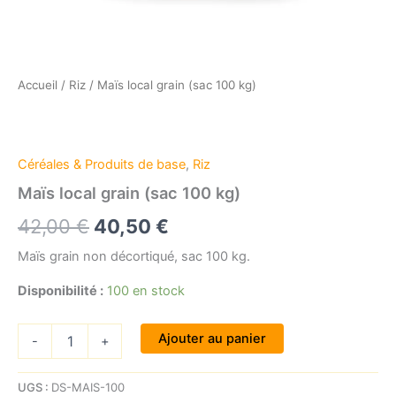
Accueil
/
Riz
/ Maïs local grain (sac 100 kg)
Céréales & Produits de base
,
Riz
Maïs local grain (sac 100 kg)
Le
Le
42,00
€
40,50
€
prix
prix
Maïs grain non décortiqué, sac 100 kg.
initial
actuel
Disponibilité :
100 en stock
était :
est :
quantité
Ajouter au panier
-
+
42,00 €.
40,50 €.
de
Maïs
local
UGS :
DS-MAIS-100