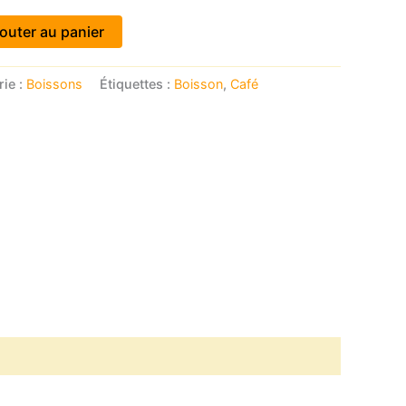
outer au panier
ie :
Boissons
Étiquettes :
Boisson
,
Café