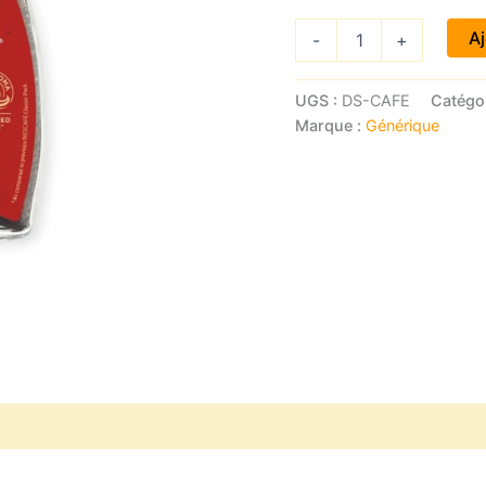
quantité
Aj
-
+
de
Café
Nescafé
UGS :
DS-CAFE
Catégor
Classic
Marque :
Générique
(200
g)
Avis (0)