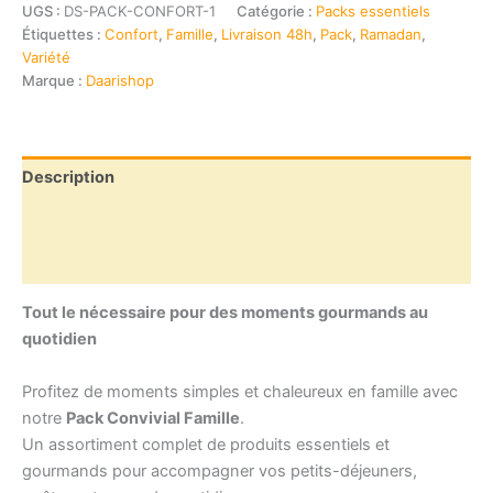
Convivial
UGS :
DS-PACK-CONFORT-1
Catégorie :
Packs essentiels
Famille
Étiquettes :
Confort
,
Famille
,
Livraison 48h
,
Pack
,
Ramadan
,
Variété
Marque :
Daarishop
Description
Informations complémentaires
Avis (0)
Tout le nécessaire pour des moments gourmands au
quotidien
Profitez de moments simples et chaleureux en famille avec
notre
Pack Convivial Famille
.
Un assortiment complet de produits essentiels et
gourmands pour accompagner vos petits-déjeuners,