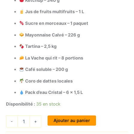
Ketchup – 340 g
était :
est :
Jus de fruits multifruits – 1 L
50,00 €.
49,00 €.
Sucre en morceaux – 1 paquet
Mayonnaise Calvé – 226 g
Tartina – 2,5 kg
La Vache qui rit – 8 portions
Café soluble – 200 g
Coro de dattes locales
Pack d’eau Cristal – 6 x 1,5 L
Disponibilité :
35 en stock
quantité
Ajouter au panier
-
+
de
Pack