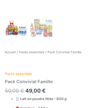
Accueil
/
Packs essentiels
/ Pack Convivial Famille
Packs essentiels
Pack Convivial Famille
Le
Le
50,00
€
49,00
€
prix
prix
Lait en poudre Nido – 800 g
initial
actuel