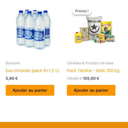
Promo !
Promo !
Boissons
Céréales & Produits de base
Eau minérale (pack 6×1,5 L)
Pack Tantine – Maïs 100 kg
Le
Le
5,90
€
110,00
€
105,00
€
prix
prix
initial
actuel
Ajouter au panier
Ajouter au panier
était :
est :
110,00 €.
105,00 €.