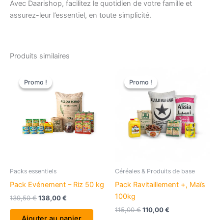
Avec Daarishop, facilitez le quotidien de votre famille et
assurez-leur l’essentiel, en toute simplicité.
Produits similaires
Promo !
Promo !
Promo !
Promo !
Packs essentiels
Céréales & Produits de base
Pack Evénement – Riz 50 kg
Pack Ravitaillement +, Maïs
100kg
Le
Le
139,50
€
138,00
€
prix
prix
Le
Le
115,00
€
110,00
€
initial
actuel
prix
prix
Ajouter au panier