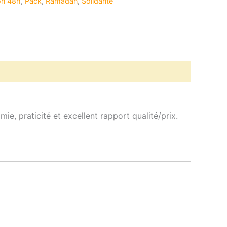
on 48h
,
Pack
,
Ramadan
,
Solidarité
e, praticité et excellent rapport qualité/prix.