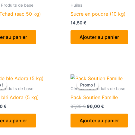
 Produits de base
Huiles
 Tchad (sac 50 kg)
Sucre en poudre (10 kg)
14,50
€
er au panier
Ajouter au panier
 !
 !
Promo !
Promo !
 Produits de base
Céréales & Produits de base
 blé Adora (5 kg)
Pack Soutien Famille
Le
Le
Le
50
€
97,25
€
96,00
€
x
prix
prix
prix
ial
actuel
initial
actuel
er au panier
Ajouter au panier
t :
est :
était :
est :
0 €.
5,50 €.
97,25 €.
96,00 €.