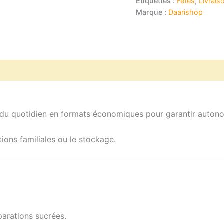
Étiquettes :
Fêtes
,
Livrais
Marque :
Daarishop
Avis (0)
du quotidien en formats économiques pour garantir autonomi
tions familiales ou le stockage.
parations sucrées.