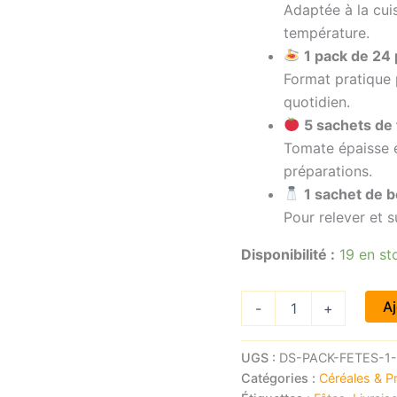
Adaptée à la cuis
température.
1 pack de 24
Format pratique
quotidien.
5 sachets de
Tomate épaisse e
préparations.
1 sachet de 
Pour relever et s
Disponibilité :
19 en st
quantité
Aj
-
+
de
Pack
Tantine
UGS :
DS-PACK-FETES-1-
essentiel
Catégories :
Céréales & P