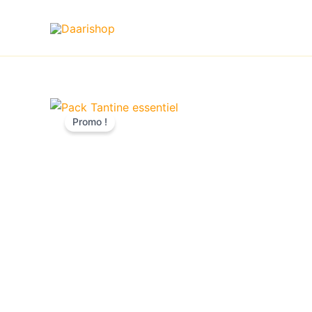
Aller
au
contenu
Promo !