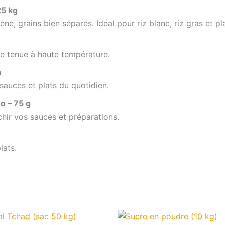
25 kg
ne, grains bien séparés. Idéal pour riz blanc, riz gras et pl
nne tenue à haute température.
o
auces et plats du quotidien.
o – 75 g
hir vos sauces et préparations.
lats.