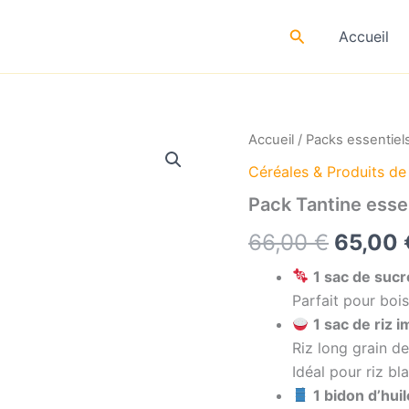
Rechercher
Accueil
Accueil
/
Packs essentiel
Céréales & Produits de
Pack Tantine esse
Le
66,00
€
65,00
prix
1 sac de sucr
Parfait pour bois
initial
1 sac de riz i
était :
Riz long grain d
Idéal pour riz bl
66,00 
1 bidon d’hui