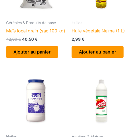
Céréales & Produits de base
Huiles
Maïs local grain (sac 100 kg)
Huile végétale Neima (1 L)
Le
Le
42,00
€
40,50
€
2,99
€
prix
prix
initial
actuel
Ajouter au panier
Ajouter au panier
était :
est :
42,00 €.
40,50 €.
Huiles
Hygiène & Maison