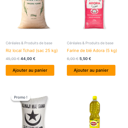
Céréales & Produits de base
Céréales & Produits de base
Riz local Tchad (sac 25 kg)
Farine de blé Adora (5 kg)
Le
Le
Le
Le
45,00
€
44,00
€
6,00
€
5,50
€
prix
prix
prix
prix
initial
actuel
initial
actuel
Ajouter au panier
Ajouter au panier
était :
est :
était :
est :
45,00 €.
44,00 €.
6,00 €.
5,50 €.
Promo !
Promo !