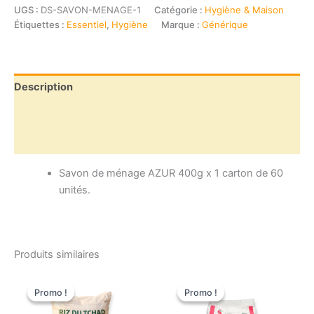
de
UGS :
DS-SAVON-MENAGE-1
Catégorie :
Hygiène & Maison
ménage
Étiquettes :
Essentiel
,
Hygiène
Marque :
Générique
Azur
carton
Description
Informations complémentaires
Avis (0)
Savon de ménage AZUR 400g x 1 carton de 60
unités.
Produits similaires
Promo !
Promo !
Promo !
Promo !