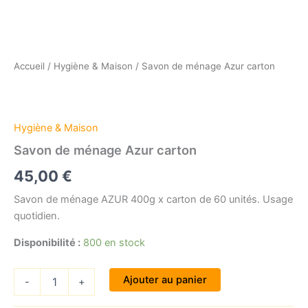
Accueil
/
Hygiène & Maison
/ Savon de ménage Azur carton
Hygiène & Maison
Savon de ménage Azur carton
45,00
€
Savon de ménage AZUR 400g x carton de 60 unités. Usage
quotidien.
Disponibilité :
800 en stock
quantité
Ajouter au panier
-
+
de
Savon